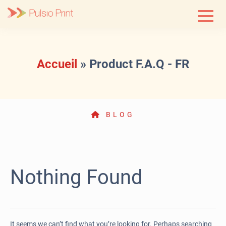
Skip
to
content
Accueil
»
Product F.A.Q - FR
BLOG
Nothing Found
It seems we can’t find what you’re looking for. Perhaps searching