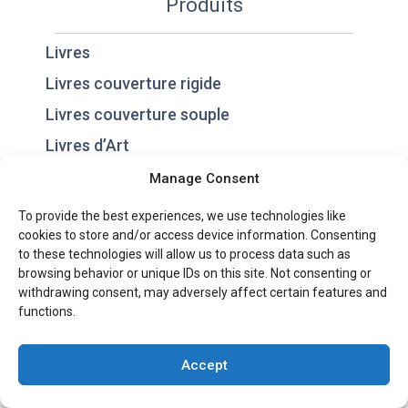
Produits
Livres
Livres couverture rigide
Livres couverture souple
Livres d’Art
Romans & Essais
Manage Consent
Bandes-Dessinées
To provide the best experiences, we use technologies like
cookies to store and/or access device information. Consenting
Coffrets
to these technologies will allow us to process data such as
Spirales
browsing behavior or unique IDs on this site. Not consenting or
withdrawing consent, may adversely affect certain features and
Livres avec Rabats
functions.
Objets promotionnels
Boîtes et d’emballages
Accept
Le lieu de vente (PLV)