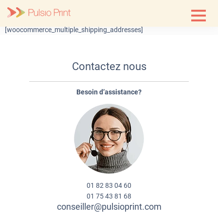
Skip
to
content
[woocommerce_multiple_shipping_addresses]
Contactez nous
Besoin d’assistance?
01 82 83 04 60
01 75 43 81 68
conseiller@pulsioprint.com