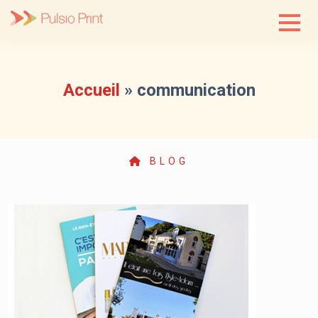
Skip
to
content
Accueil
»
communication
BLOG