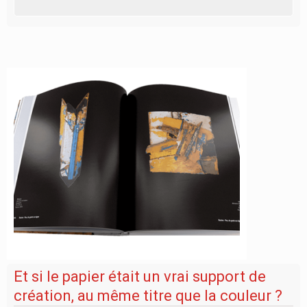
Et si le papier était un vrai support de
création, au même titre que la couleur ?