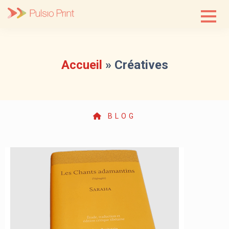
Skip
to
content
Accueil
»
Créatives
BLOG