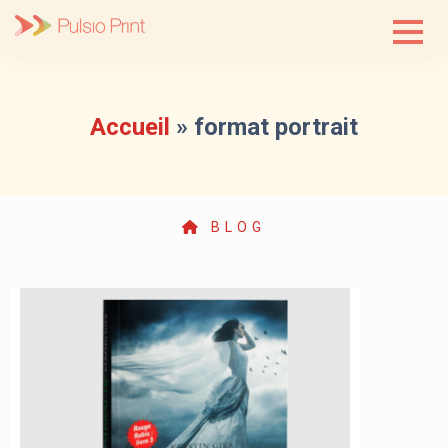
Skip
to
content
Accueil
»
format portrait
BLOG