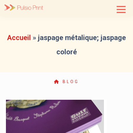
Skip
to
content
Accueil
»
jaspage métalique; jaspage
coloré
BLOG