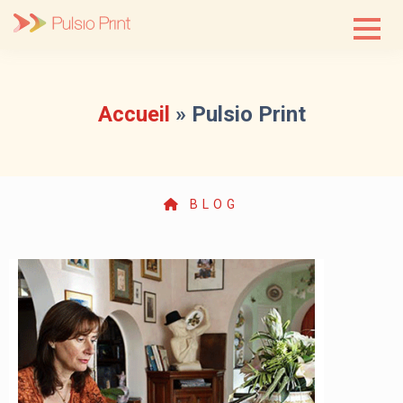
Skip
to
content
Accueil
»
Pulsio Print
BLOG