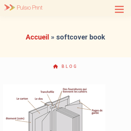
Skip
to
content
Accueil
»
softcover book
BLOG